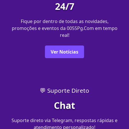
24/7
Fique por dentro de todas as novidades,
promoções e eventos da 0055Pg.Com em tempo
real!
Ver Notícias
💬 Suporte Direto
Chat
Suporte direto via Telegram, respostas rápidas e
atendimento personalizado!