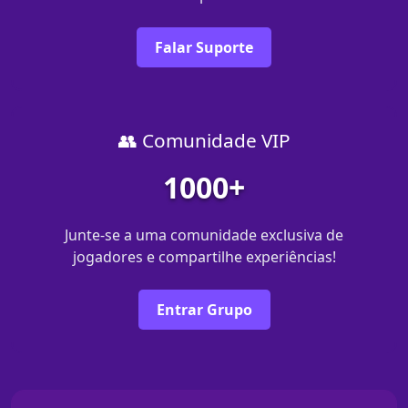
Falar Suporte
👥 Comunidade VIP
1000+
Junte-se a uma comunidade exclusiva de
jogadores e compartilhe experiências!
Entrar Grupo