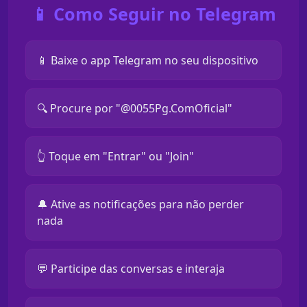
📱 Como Seguir no Telegram
📱 Baixe o app Telegram no seu dispositivo
🔍 Procure por "@0055Pg.ComOficial"
👆 Toque em "Entrar" ou "Join"
🔔 Ative as notificações para não perder
nada
💬 Participe das conversas e interaja