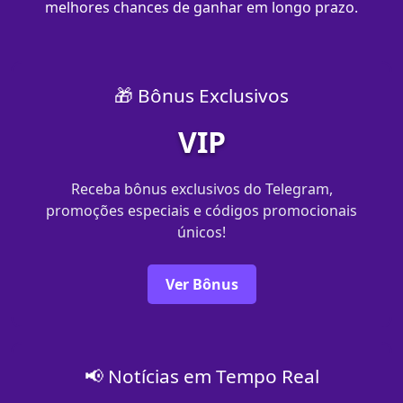
melhores chances de ganhar em longo prazo.
🎁 Bônus Exclusivos
VIP
Receba bônus exclusivos do Telegram,
promoções especiais e códigos promocionais
únicos!
Ver Bônus
📢 Notícias em Tempo Real