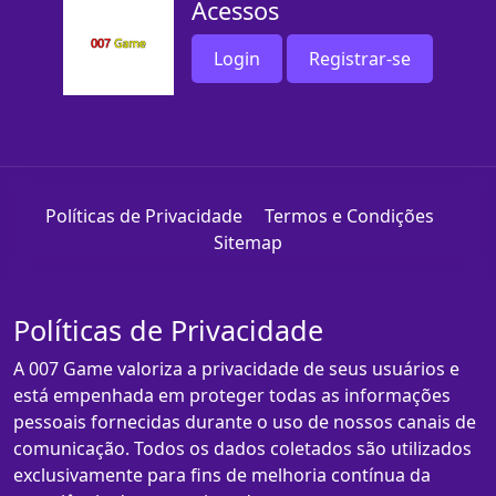
Acessos
Login
Registrar-se
Políticas de Privacidade
Termos e Condições
Sitemap
Políticas de Privacidade
A 007 Game valoriza a privacidade de seus usuários e
está empenhada em proteger todas as informações
pessoais fornecidas durante o uso de nossos canais de
comunicação. Todos os dados coletados são utilizados
exclusivamente para fins de melhoria contínua da