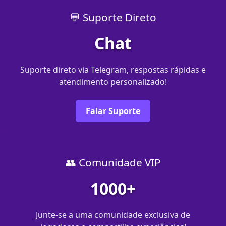
💬 Suporte Direto
Chat
Suporte direto via Telegram, respostas rápidas e
atendimento personalizado!
Falar Suporte
👥 Comunidade VIP
1000+
Junte-se a uma comunidade exclusiva de