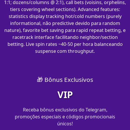
1:1; dozens/columns @ 2:1), call bets (voisins, orphelins,
tiers covering wheel sections). Advanced features:
statistics display tracking hot/cold numbers (purely
informational, não predictive devido para random
nature), favorite bet saving para rapid repeat betting, e
racetrack interface facilitando neighbor/section
betting. Live spin rates ~40-50 per hora balanceando
suspense com throughput.
🎁 Bônus Exclusivos
VIP
Receba bônus exclusivos do Telegram,
promoções especiais e códigos promocionais
únicos!