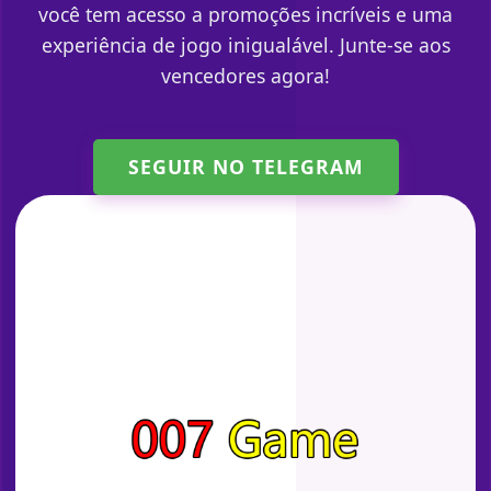
você tem acesso a promoções incríveis e uma
experiência de jogo inigualável. Junte-se aos
vencedores agora!
SEGUIR NO TELEGRAM