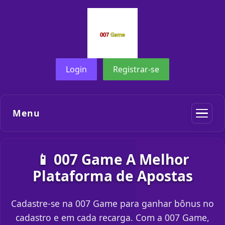
Login
Registrar-se
Menu
📱 007 Game A Melhor
Plataforma de Apostas
Cadastre-se na 007 Game para ganhar bônus no
cadastro e em cada recarga. Com a 007 Game,