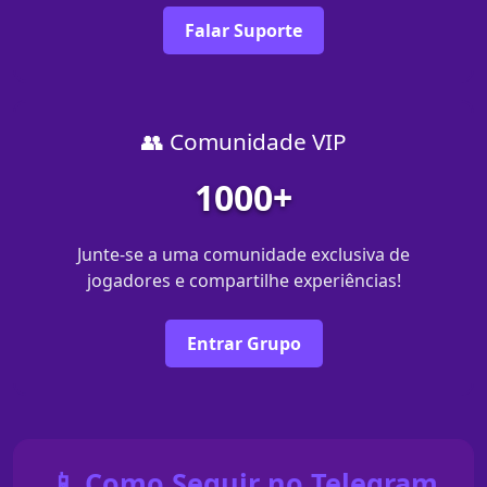
Falar Suporte
👥 Comunidade VIP
1000+
Junte-se a uma comunidade exclusiva de
jogadores e compartilhe experiências!
Entrar Grupo
📱 Como Seguir no Telegram