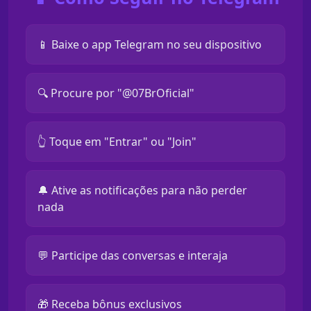
📱 Baixe o app Telegram no seu dispositivo
🔍 Procure por "@07BrOficial"
👆 Toque em "Entrar" ou "Join"
🔔 Ative as notificações para não perder
nada
💬 Participe das conversas e interaja
🎁 Receba bônus exclusivos