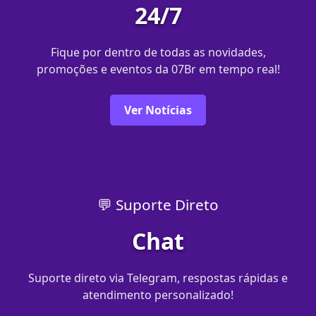
24/7
Fique por dentro de todas as novidades,
promoções e eventos da 07Br em tempo real!
Ver Notícias
💬 Suporte Direto
Chat
Suporte direto via Telegram, respostas rápidas e
atendimento personalizado!