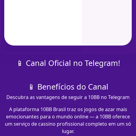
📱 Canal Oficial no Telegram!
📱 Benefícios do Canal
Descubra as vantagens de seguir a 10BB no Telegram
A plataforma 10BB Brasil traz os jogos de azar mais
emocionantes para o mundo online — a 10BB oferece
um serviço de cassino profissional completo em um só
lugar.