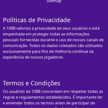
Sitemap
Políticas de Privacidade
A 10BB valoriza a privacidade de seus usuários e está
empenhada em proteger todas as informações
pessoais fornecidas durante o uso de nossos canais de
comunicação. Todos os dados coletados são utilizados
exclusivamente para fins de melhoria contínua da
experiência de nossos jogadores.
Termos e Condições
Os usuários da 10BB concordam em respeitar todas as
regras e regulamentos estabelecidos. É importante ler
e entender todos os termos antes de participar de