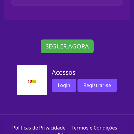
SEGUIR AGORA
Acessos
Login
Registrar-se
Políticas de Privacidade
Termos e Condições