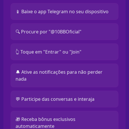
📱 Baixe o app Telegram no seu dispositivo
🔍 Procure por "@10BBOficial"
👆 Toque em "Entrar" ou "Join"
🔔 Ative as notificações para não perder
nada
💬 Participe das conversas e interaja
🎁 Receba bônus exclusivos
automaticamente