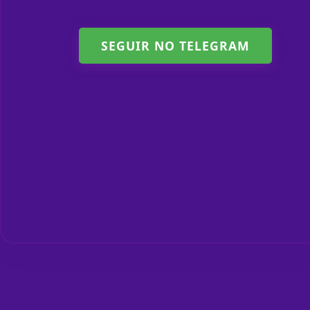
SEGUIR NO TELEGRAM