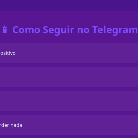
📱 Como Seguir no Telegram
ositivo
erder nada