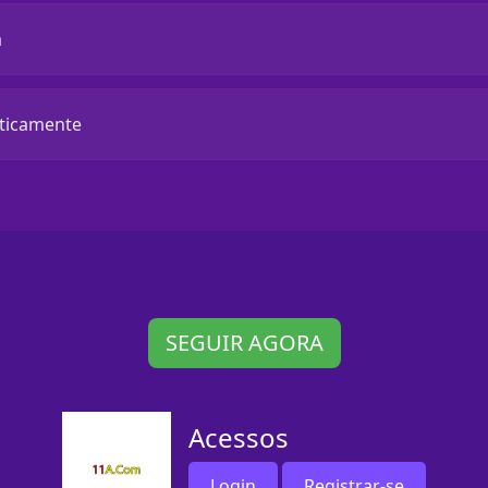
a
aticamente
SEGUIR AGORA
Acessos
Login
Registrar-se