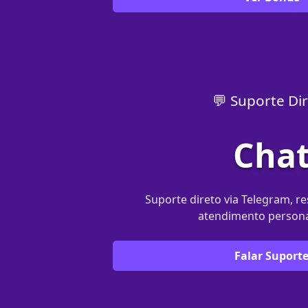
💬 Suporte Di
Cha
Suporte direto via Telegram, r
atendimento persona
Falar Suport