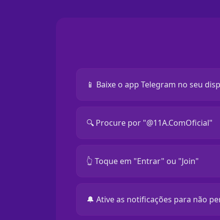
📱 Baixe o app Telegram no seu disp
🔍 Procure por "@11A.ComOficial"
👆 Toque em "Entrar" ou "Join"
🔔 Ative as notificações para não p