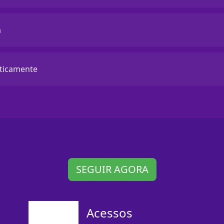
a
aticamente
SEGUIR AGORA
Acessos