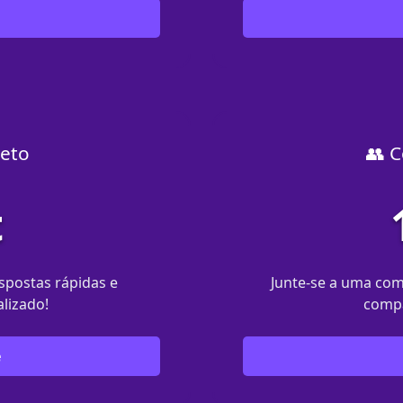
reto
👥 
t
espostas rápidas e
Junte-se a uma com
lizado!
compa
e