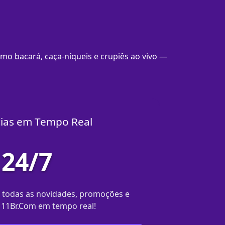
omo bacará, caça-níqueis e crupiês ao vivo —
cias em Tempo Real
24/7
e todas as novidades, promoções e
 11Br.Com em tempo real!