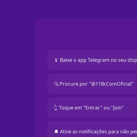
📱 Baixe o app Telegram no seu disp
🔍 Procure por "@11Br.ComOficial"
👆 Toque em "Entrar" ou "Join"
🔔 Ative as notificações para não p