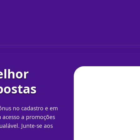
elhor
postas
ônus no cadastro e em
m acesso a promoções
ualável. Junte-se aos