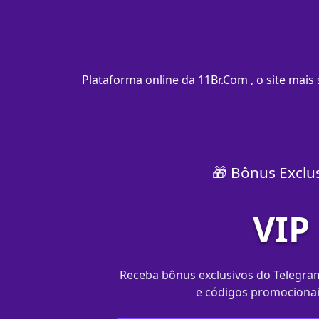
Plataforma online da 11Br.Com , o site mais
🎁 Bônus Exclu
VIP
Receba bônus exclusivos do Telegra
e códigos promocionai