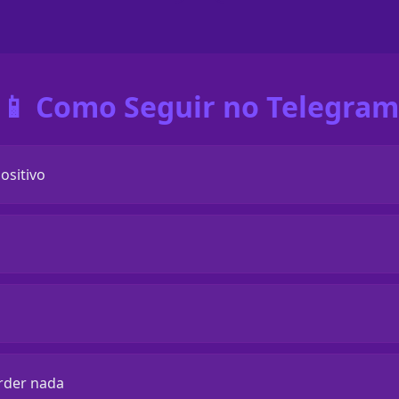
📱 Como Seguir no Telegram
ositivo
erder nada