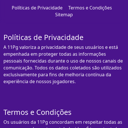
Políticas de Privacidade
Termos e Condições
Sitemap
Políticas de Privacidade
A 11Pg valoriza a privacidade de seus usuários e está
empenhada em proteger todas as informações
pessoais fornecidas durante o uso de nossos canais de
comunicação. Todos os dados coletados são utilizados
exclusivamente para fins de melhoria contínua da
experiência de nossos jogadores.
Termos e Condições
Os usuários da 11Pg concordam em respeitar todas as