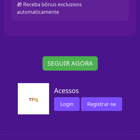
🎁 Receba bônus exclusivos
automaticamente
SEGUIR AGORA
Acessos
Login
Registrar-se