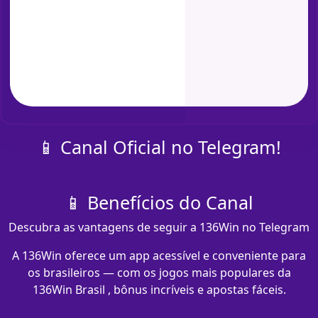
📱 Canal Oficial no Telegram!
📱 Benefícios do Canal
Descubra as vantagens de seguir a 136Win no Telegram
A 136Win oferece um app acessível e conveniente para
os brasileiros — com os jogos mais populares da
136Win Brasil , bônus incríveis e apostas fáceis.