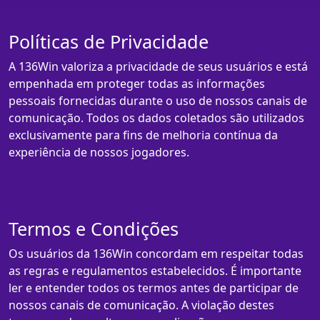
Políticas de Privacidade
A 136Win valoriza a privacidade de seus usuários e está
empenhada em proteger todas as informações
pessoais fornecidas durante o uso de nossos canais de
comunicação. Todos os dados coletados são utilizados
exclusivamente para fins de melhoria contínua da
experiência de nossos jogadores.
Termos e Condições
Os usuários da 136Win concordam em respeitar todas
as regras e regulamentos estabelecidos. É importante
ler e entender todos os termos antes de participar de
nossos canais de comunicação. A violação destes