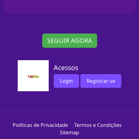
SEGUIR AGORA
Acessos
Login
Registrar-se
Políticas de Privacidade
Termos e Condições
Sitemap