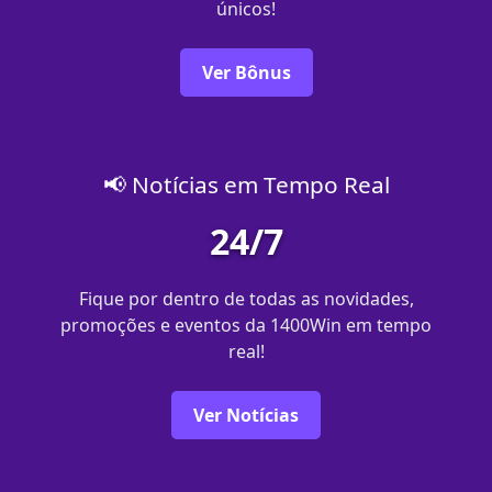
únicos!
Ver Bônus
📢 Notícias em Tempo Real
24/7
Fique por dentro de todas as novidades,
promoções e eventos da 1400Win em tempo
real!
Ver Notícias