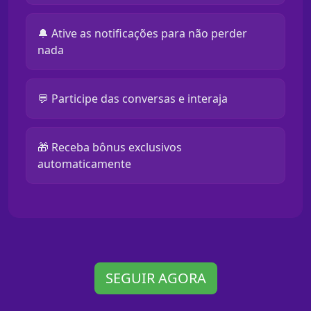
🔔 Ative as notificações para não perder
nada
💬 Participe das conversas e interaja
🎁 Receba bônus exclusivos
automaticamente
SEGUIR AGORA