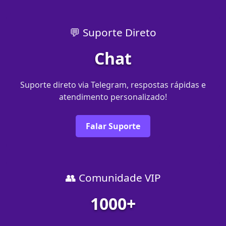
💬 Suporte Direto
Chat
Suporte direto via Telegram, respostas rápidas e
atendimento personalizado!
Falar Suporte
👥 Comunidade VIP
1000+