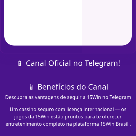
📱 Canal Oficial no Telegram!
📱 Benefícios do Canal
Descubra as vantagens de seguir a 15Win no Telegram
Um cassino seguro com licença internacional — os
jogos da 15Win estão prontos para te oferecer
entretenimento completo na plataforma 15Win Brasil .