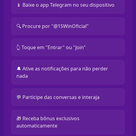
📱 Baixe o app Telegram no seu dispositivo
🔍 Procure por "@15WinOficial"
👆 Toque em "Entrar" ou "Join"
🔔 Ative as notificações para não perder
nada
💬 Participe das conversas e interaja
🎁 Receba bônus exclusivos
automaticamente