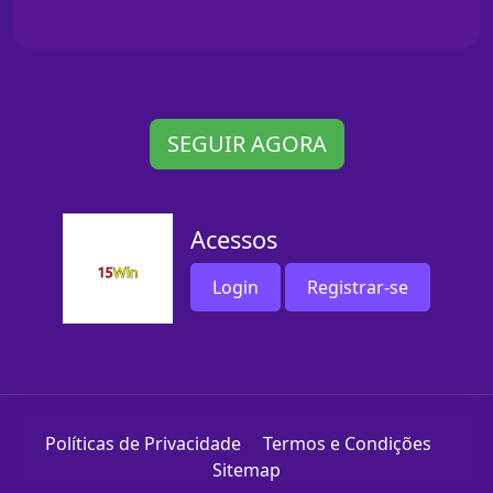
SEGUIR AGORA
Acessos
Login
Registrar-se
Políticas de Privacidade
Termos e Condições
Sitemap