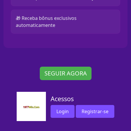
🎁 Receba bônus exclusivos
automaticamente
SEGUIR AGORA
Acessos
Login
Registrar-se