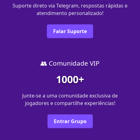
Suporte direto via Telegram, respostas rápidas e
atendimento personalizado!
Falar Suporte
👥 Comunidade VIP
1000+
Junte-se a uma comunidade exclusiva de
jogadores e compartilhe experiências!
Entrar Grupo