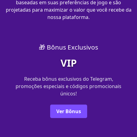
baseadas em suas preferências de jogo e são
projetadas para maximizar o valor que você recebe da
nossa plataforma.
🎁 Bônus Exclusivos
VIP
Receba bônus exclusivos do Telegram,
promoções especiais e códigos promocionais
únicos!
Ver Bônus