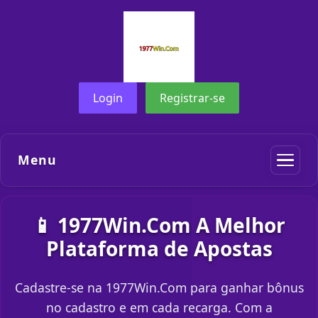
Login
Registrar-se
Menu
📱 1977Win.Com A Melhor
Plataforma de Apostas
Cadastre-se na 1977Win.Com para ganhar bônus
no cadastro e em cada recarga. Com a