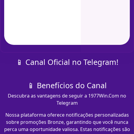
📱 Canal Oficial no Telegram!
📱 Benefícios do Canal
Descubra as vantagens de seguir a 1977Win.Com no
Telegram
Nossa plataforma oferece notificações personalizadas
sobre promoções Bronze, garantindo que você nunca
perca uma oportunidade valiosa. Estas notificações são