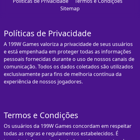
Políticas de Privacidade
Termos e Condições
Sitemap
Políticas de Privacidade
A 199W Games valoriza a privacidade de seus usuários
e está empenhada em proteger todas as informações
pessoais fornecidas durante o uso de nossos canais de
comunicação. Todos os dados coletados são utilizados
exclusivamente para fins de melhoria contínua da
experiência de nossos jogadores.
Termos e Condições
Os usuários da 199W Games concordam em respeitar
todas as regras e regulamentos estabelecidos. É