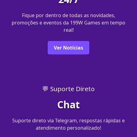
Fique por dentro de todas as novidades,
promoções e eventos da 199W Games em tempo
real!
Ver Notícias
💬 Suporte Direto
Chat
Suporte direto via Telegram, respostas rápidas e
atendimento personalizado!