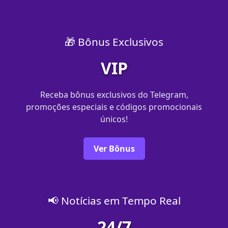
🎁 Bônus Exclusivos
VIP
Receba bônus exclusivos do Telegram,
promoções especiais e códigos promocionais
únicos!
Ver Bônus
📢 Notícias em Tempo Real
24/7