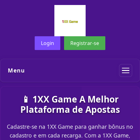
Login
Registrar-se
Menu
📱 1XX Game A Melhor
Plataforma de Apostas
Cadastre-se na 1XX Game para ganhar bônus no
cadastro e em cada recarga. Com a 1XX Game,