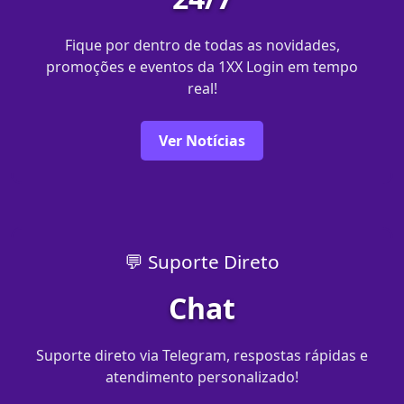
Fique por dentro de todas as novidades,
promoções e eventos da 1XX Login em tempo
real!
Ver Notícias
💬 Suporte Direto
Chat
Suporte direto via Telegram, respostas rápidas e
atendimento personalizado!