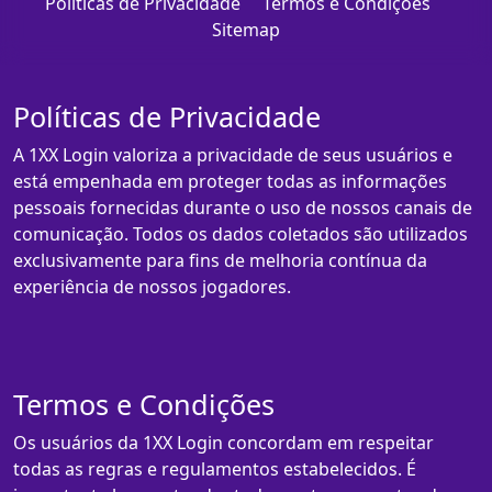
Políticas de Privacidade
Termos e Condições
Sitemap
Políticas de Privacidade
A 1XX Login valoriza a privacidade de seus usuários e
está empenhada em proteger todas as informações
pessoais fornecidas durante o uso de nossos canais de
comunicação. Todos os dados coletados são utilizados
exclusivamente para fins de melhoria contínua da
experiência de nossos jogadores.
Termos e Condições
Os usuários da 1XX Login concordam em respeitar
todas as regras e regulamentos estabelecidos. É