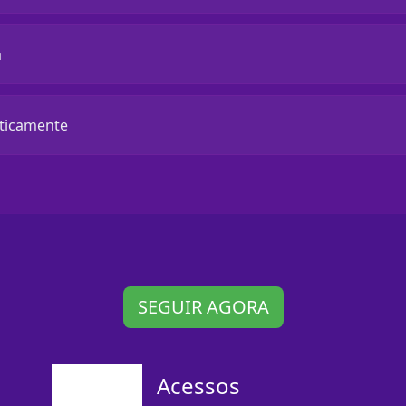
a
aticamente
SEGUIR AGORA
Acessos