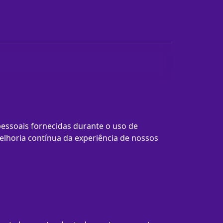
pessoais fornecidas durante o uso de
elhoria contínua da experiência de nossos