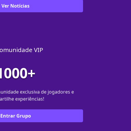
Ver Notícias
Comunidade VIP
1000+
unidade exclusiva de jogadores e
rtilhe experiências!
Entrar Grupo