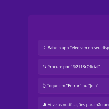
📱 Baixe o app Telegram no seu disp
🔍 Procure por "@211BrOficial"
👆 Toque em "Entrar" ou "Join"
🔔 Ative as notificações para não p