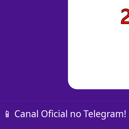
📱 Canal Oficial no Telegram!