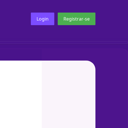
Login
Registrar-se