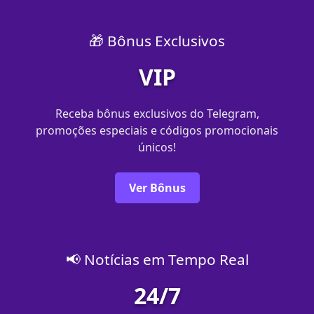
🎁 Bônus Exclusivos
VIP
Receba bônus exclusivos do Telegram,
promoções especiais e códigos promocionais
únicos!
Ver Bônus
📢 Notícias em Tempo Real
24/7