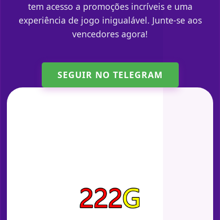
tem acesso a promoções incríveis e uma
experiência de jogo inigualável. Junte-se aos
vencedores agora!
SEGUIR NO TELEGRAM