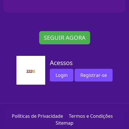
SEGUIR AGORA
Acessos
Login
Registrar-se
Políticas de Privacidade
Termos e Condições
Sitemap