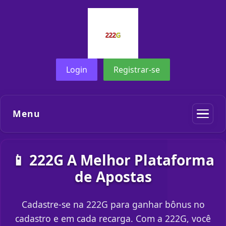
Login
Registrar-se
Menu
📱 222G A Melhor Plataforma
de Apostas
Cadastre-se na 222G para ganhar bônus no
cadastro e em cada recarga. Com a 222G, você