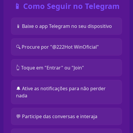
📱 Como Seguir no Telegram
📱 Baixe o app Telegram no seu dispositivo
🔍 Procure por "@222Hot WinOficial"
👆 Toque em "Entrar" ou "Join"
🔔 Ative as notificações para não perder
nada
💬 Participe das conversas e interaja