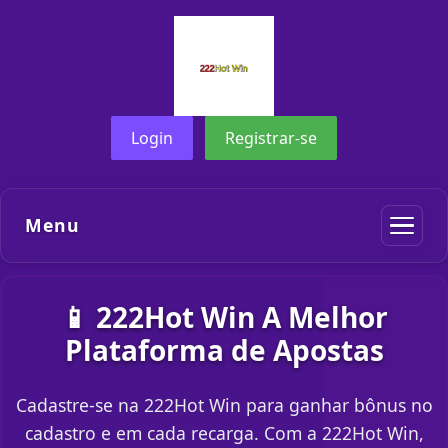
Login
Registrar-se
Menu
📱 222Hot Win A Melhor
Plataforma de Apostas
Cadastre-se na 222Hot Win para ganhar bônus no
cadastro e em cada recarga. Com a 222Hot Win,