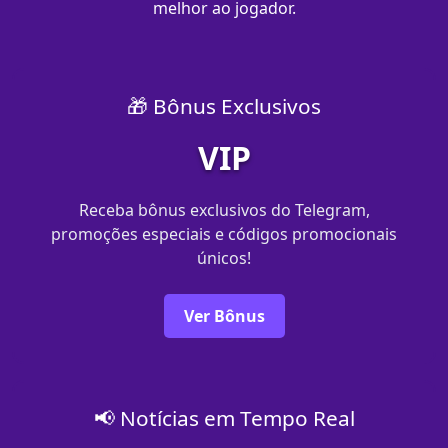
melhor ao jogador.
🎁 Bônus Exclusivos
VIP
Receba bônus exclusivos do Telegram,
promoções especiais e códigos promocionais
únicos!
Ver Bônus
📢 Notícias em Tempo Real