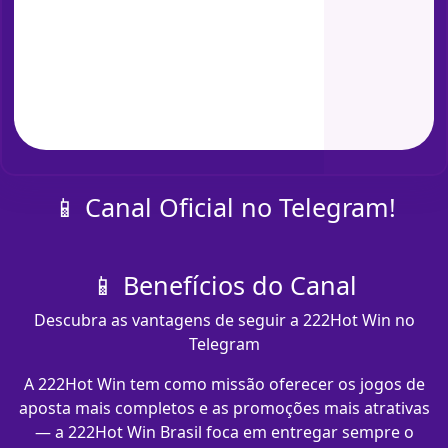
📱 Canal Oficial no Telegram!
📱 Benefícios do Canal
Descubra as vantagens de seguir a 222Hot Win no
Telegram
A 222Hot Win tem como missão oferecer os jogos de
aposta mais completos e as promoções mais atrativas
— a 222Hot Win Brasil foca em entregar sempre o