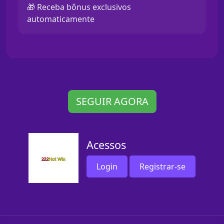
🎁 Receba bônus exclusivos
automaticamente
SEGUIR AGORA
Acessos
Login
Registrar-se