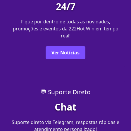
24/7
Fique por dentro de todas as novidades,
promoções e eventos da 222Hot Win em tempo
real!
Ver Notícias
💬 Suporte Direto
Chat
Suporte direto via Telegram, respostas rápidas e
atendimento personalizado!