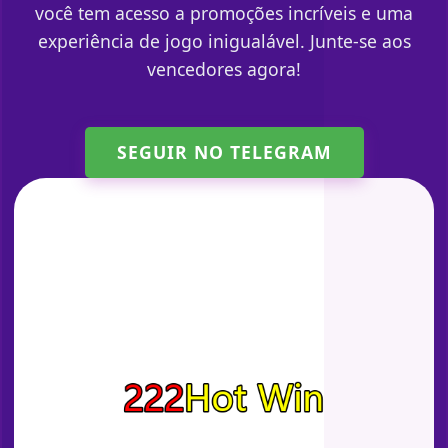
você tem acesso a promoções incríveis e uma
experiência de jogo inigualável. Junte-se aos
vencedores agora!
SEGUIR NO TELEGRAM