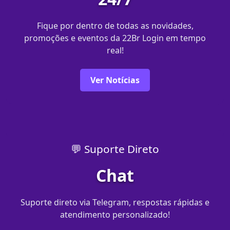
Fique por dentro de todas as novidades,
promoções e eventos da 22Br Login em tempo
real!
Ver Notícias
💬 Suporte Direto
Chat
Suporte direto via Telegram, respostas rápidas e
atendimento personalizado!