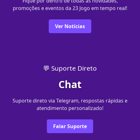
Fique por dentro de todas as novidades,
promoções e eventos da 23 Jogo em tempo real!
Ver Notícias
💬 Suporte Direto
Chat
Suporte direto via Telegram, respostas rápidas e
atendimento personalizado!
Falar Suporte