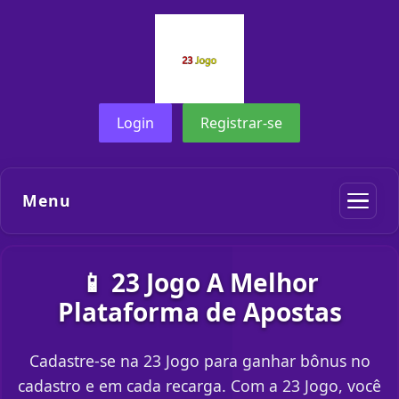
Login
Registrar-se
Menu
📱 23 Jogo A Melhor
Plataforma de Apostas
Cadastre-se na 23 Jogo para ganhar bônus no
cadastro e em cada recarga. Com a 23 Jogo, você