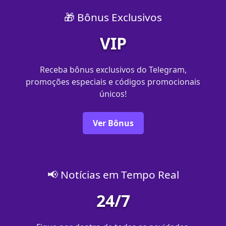
🎁 Bônus Exclusivos
VIP
Receba bônus exclusivos do Telegram,
promoções especiais e códigos promocionais
únicos!
Ver Bônus
📢 Notícias em Tempo Real
24/7