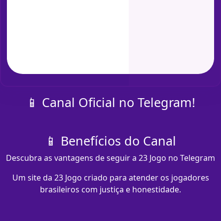
📱 Canal Oficial no Telegram!
📱 Benefícios do Canal
Descubra as vantagens de seguir a 23 Jogo no Telegram
Um site da 23 Jogo criado para atender os jogadores
brasileiros com justiça e honestidade.