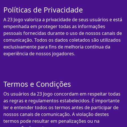
Políticas de Privacidade
A 23 Jogo valoriza a privacidade de seus usuários e está
empenhada em proteger todas as informações
pessoais fornecidas durante o uso de nossos canais de
comunicação. Todos os dados coletados são utilizados
exclusivamente para fins de melhoria contínua da
experiência de nossos jogadores.
Termos e Condições
Os usuários da 23 Jogo concordam em respeitar todas
as regras e regulamentos estabelecidos. É importante
ler e entender todos os termos antes de participar de
nossos canais de comunicação. A violação destes
termos pode resultar em penalizações ou na