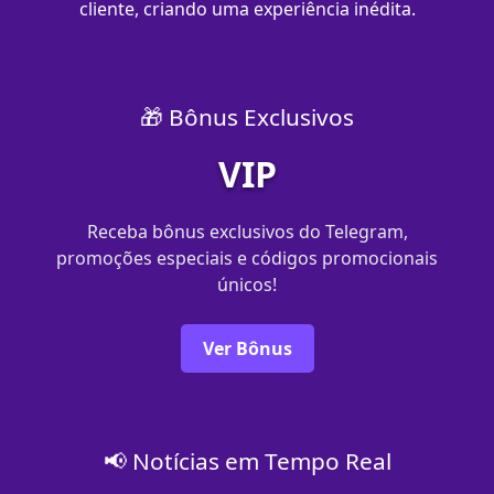
cliente, criando uma experiência inédita.
🎁 Bônus Exclusivos
VIP
Receba bônus exclusivos do Telegram,
promoções especiais e códigos promocionais
únicos!
Ver Bônus
📢 Notícias em Tempo Real