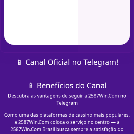
📱 Canal Oficial no Telegram!
📱 Benefícios do Canal
Descubra as vantagens de seguir a 2587Win.Com no
Telegram
Como uma das plataformas de cassino mais populares,
a 2587Win.Com coloca o serviço no centro — a
2587Win.Com Brasil busca sempre a satisfação do