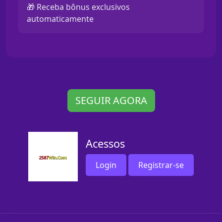
🎁 Receba bônus exclusivos
automaticamente
SEGUIR AGORA
Acessos
Login
Registrar-se