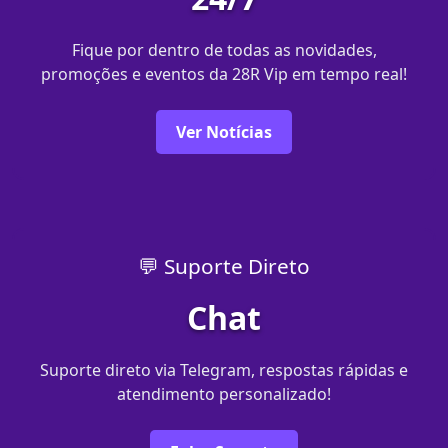
Fique por dentro de todas as novidades,
promoções e eventos da 28R Vip em tempo real!
Ver Notícias
💬 Suporte Direto
Chat
Suporte direto via Telegram, respostas rápidas e
atendimento personalizado!