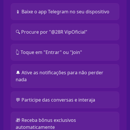
📱 Baixe o app Telegram no seu dispositivo
🔍 Procure por "@28R VipOficial"
👆 Toque em "Entrar" ou "Join"
🔔 Ative as notificações para não perder
nada
💬 Participe das conversas e interaja
🎁 Receba bônus exclusivos
automaticamente