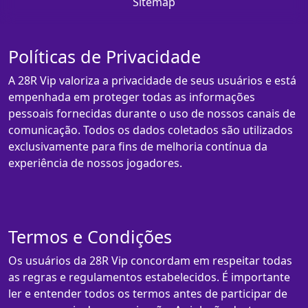
Sitemap
Políticas de Privacidade
A 28R Vip valoriza a privacidade de seus usuários e está
empenhada em proteger todas as informações
pessoais fornecidas durante o uso de nossos canais de
comunicação. Todos os dados coletados são utilizados
exclusivamente para fins de melhoria contínua da
experiência de nossos jogadores.
Termos e Condições
Os usuários da 28R Vip concordam em respeitar todas
as regras e regulamentos estabelecidos. É importante
ler e entender todos os termos antes de participar de