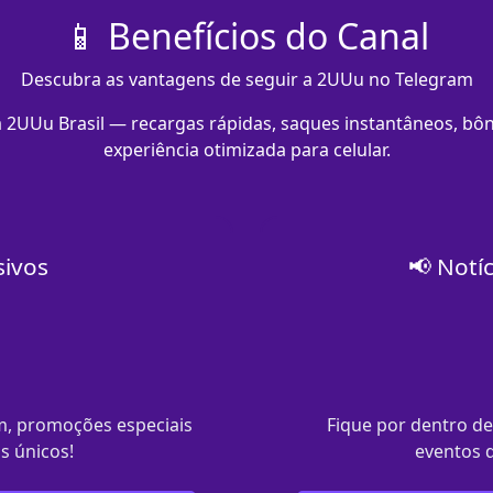
📱 Benefícios do Canal
Descubra as vantagens de seguir a 2UUu no Telegram
a 2UUu Brasil — recargas rápidas, saques instantâneos, b
experiência otimizada para celular.
sivos
📢 Notí
m, promoções especiais
Fique por dentro d
s únicos!
eventos 