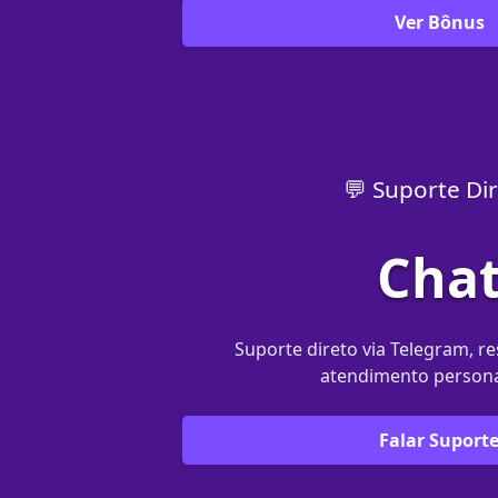
Ver Bônus
💬 Suporte Di
Cha
Suporte direto via Telegram, r
atendimento persona
Falar Suport