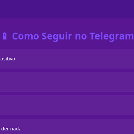
📱 Como Seguir no Telegram
ositivo
erder nada