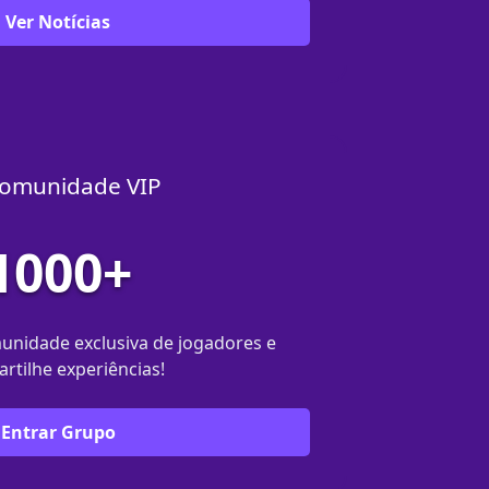
Ver Notícias
Comunidade VIP
1000+
unidade exclusiva de jogadores e
rtilhe experiências!
Entrar Grupo