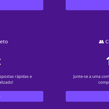
reto
👥 
t
espostas rápidas e
Junte-se a uma com
lizado!
compa
e