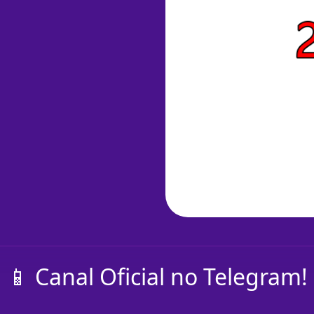
📱 Canal Oficial no Telegram!