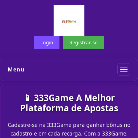
Login
Registrar-se
Menu
📱 333Game A Melhor
Plataforma de Apostas
Cadastre-se na 333Game para ganhar bônus no
cadastro e em cada recarga. Com a 333Game,