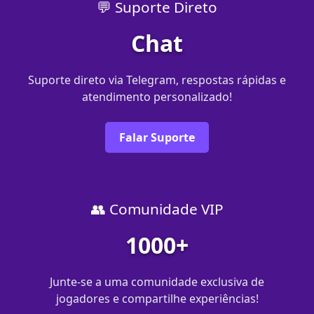
💬 Suporte Direto
Chat
Suporte direto via Telegram, respostas rápidas e
atendimento personalizado!
Falar Suporte
👥 Comunidade VIP
1000+
Junte-se a uma comunidade exclusiva de
jogadores e compartilhe experiências!