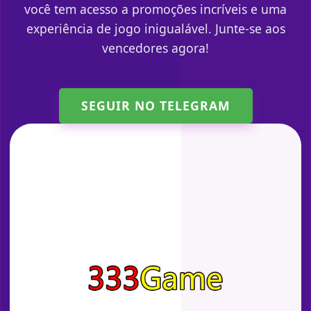
você tem acesso a promoções incríveis e uma
experiência de jogo inigualável. Junte-se aos
vencedores agora!
SEGUIR NO TELEGRAM