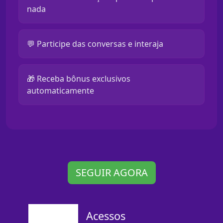
nada
💬 Participe das conversas e interaja
🎁 Receba bônus exclusivos
automaticamente
SEGUIR AGORA
Acessos