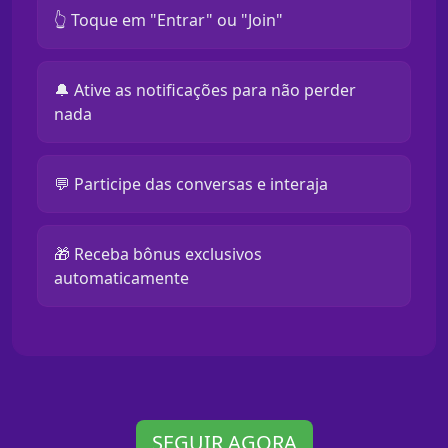
👆 Toque em "Entrar" ou "Join"
🔔 Ative as notificações para não perder
nada
💬 Participe das conversas e interaja
🎁 Receba bônus exclusivos
automaticamente
SEGUIR AGORA