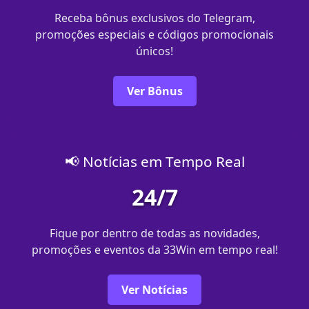
Receba bônus exclusivos do Telegram,
promoções especiais e códigos promocionais
únicos!
Ver Bônus
📢 Notícias em Tempo Real
24/7
Fique por dentro de todas as novidades,
promoções e eventos da 33Win em tempo real!
Ver Notícias