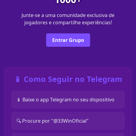
Junte-se a uma comunidade exclusiva de
jogadores e compartilhe experiências!
Entrar Grupo
📱 Como Seguir no Telegram
📱 Baixe o app Telegram no seu dispositivo
🔍 Procure por "@33WinOficial"