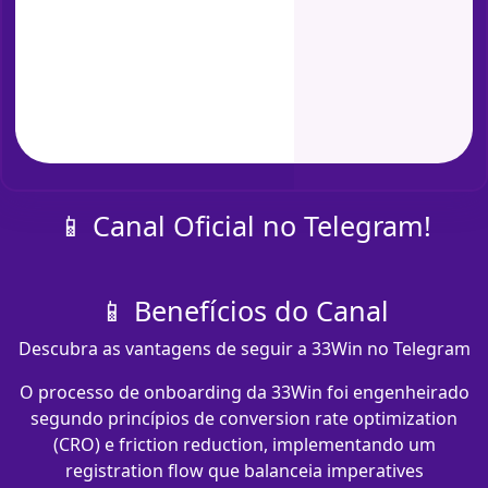
📱 Canal Oficial no Telegram!
📱 Benefícios do Canal
Descubra as vantagens de seguir a 33Win no Telegram
O processo de onboarding da 33Win foi engenheirado
segundo princípios de conversion rate optimization
(CRO) e friction reduction, implementando um
registration flow que balanceia imperatives