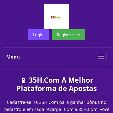
Login
Registrar-se
Menu
📱 35H.Com A Melhor
Plataforma de Apostas
Cadastre-se na 35H.Com para ganhar bônus no
cadastro e em cada recarga. Com a 35H.Com, você