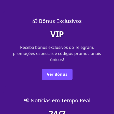
🎁 Bônus Exclusivos
VIP
Receba bônus exclusivos do Telegram,
promoções especiais e códigos promocionais
únicos!
Ver Bônus
📢 Notícias em Tempo Real
24/7