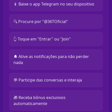
📱 Baixe o app Telegram no seu dispositivo
🔍 Procure por "@36TOficial"
👆 Toque em "Entrar" ou "Join"
🔔 Ative as notificações para não perder
nada
💬 Participe das conversas e interaja
🎁 Receba bônus exclusivos
automaticamente