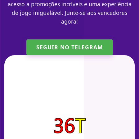
acesso a promoções incríveis e uma experiência
de jogo inigualável. Junte-se aos vencedores
agora!
SEGUIR NO TELEGRAM