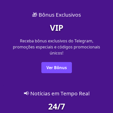
🎁 Bônus Exclusivos
VIP
Receba bônus exclusivos do Telegram,
promoções especiais e códigos promocionais
únicos!
Ver Bônus
📢 Notícias em Tempo Real
24/7