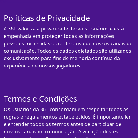
Políticas de Privacidade
A 36T valoriza a privacidade de seus usuários e está
empenhada em proteger todas as informações
pessoais fornecidas durante o uso de nossos canais de
comunicação. Todos os dados coletados são utilizados
exclusivamente para fins de melhoria contínua da
experiência de nossos jogadores.
Termos e Condições
Os usuários da 36T concordam em respeitar todas as
regras e regulamentos estabelecidos. É importante ler
e entender todos os termos antes de participar de
nossos canais de comunicação. A violação destes