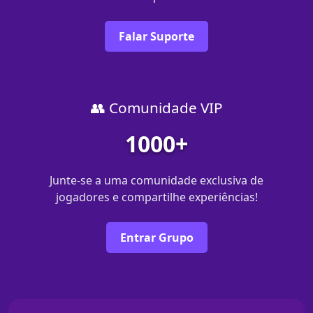
Falar Suporte
👥 Comunidade VIP
1000+
Junte-se a uma comunidade exclusiva de
jogadores e compartilhe experiências!
Entrar Grupo