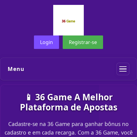
Login
Registrar-se
Menu
📱 36 Game A Melhor
Plataforma de Apostas
Cadastre-se na 36 Game para ganhar bônus no
cadastro e em cada recarga. Com a 36 Game, você