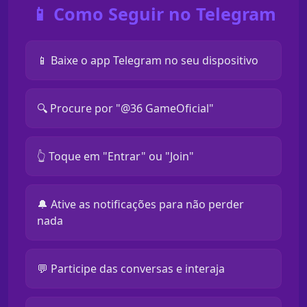
📱 Como Seguir no Telegram
📱 Baixe o app Telegram no seu dispositivo
🔍 Procure por "@36 GameOficial"
👆 Toque em "Entrar" ou "Join"
🔔 Ative as notificações para não perder
nada
💬 Participe das conversas e interaja