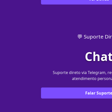
💬 Suporte Di
Cha
Suporte direto via Telegram, r
atendimento persona
Falar Suport