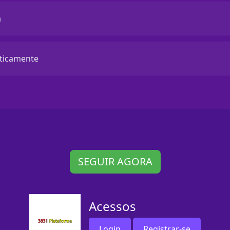
a
aticamente
SEGUIR AGORA
Acessos
Login
Registrar-se