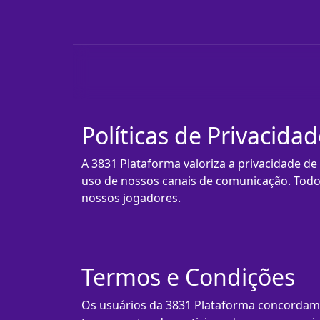
Políticas de Privacida
A 3831 Plataforma valoriza a privacidade d
uso de nossos canais de comunicação. Todos
nossos jogadores.
Termos e Condições
Os usuários da 3831 Plataforma concordam e