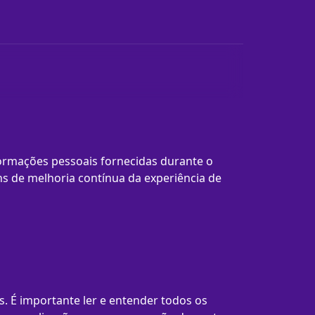
formações pessoais fornecidas durante o
ns de melhoria contínua da experiência de
. É importante ler e entender todos os