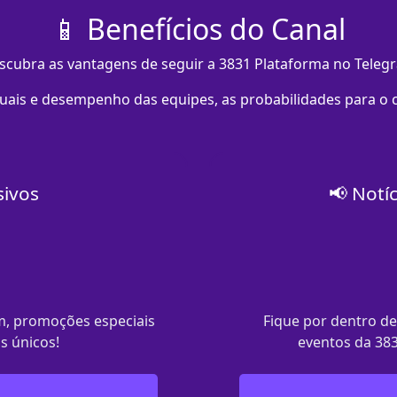
📱 Benefícios do Canal
scubra as vantagens de seguir a 3831 Plataforma no Teleg
uais e desempenho das equipes, as probabilidades para o c
sivos
📢 Notí
m, promoções especiais
Fique por dentro d
s únicos!
eventos da 38