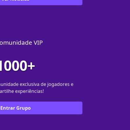
Comunidade VIP
1000+
unidade exclusiva de jogadores e
rtilhe experiências!
Entrar Grupo