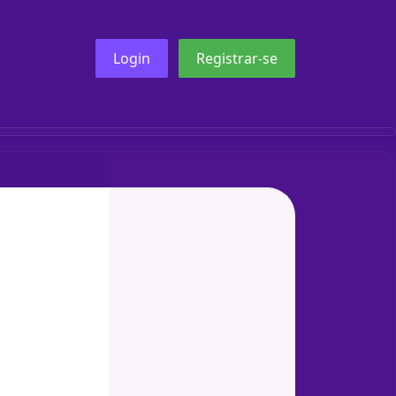
Login
Registrar-se