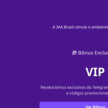
A 3AA Brasil simula o ambient
🎁 Bônus Exclu
VIP
Receba bônus exclusivos do Telegra
e códigos promocionai
Ver Bônus