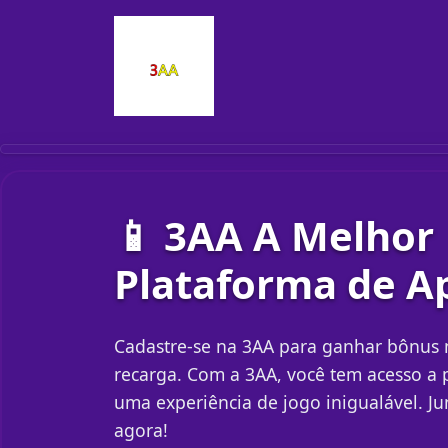
📱 3AA A Melhor
Plataforma de A
Cadastre-se na 3AA para ganhar bônus 
recarga. Com a 3AA, você tem acesso a 
uma experiência de jogo inigualável. J
agora!