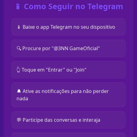
📱 Como Seguir no Telegram
📱 Baixe o app Telegram no seu dispositivo
🔍 Procure por "@3NN GameOficial"
👆 Toque em "Entrar" ou "Join"
🔔 Ative as notificações para não perder
nada
💬 Participe das conversas e interaja