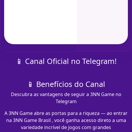
📱 Canal Oficial no Telegram!
📱 Benefícios do Canal
Descubra as vantagens de seguir a 3NN Game no
Telegram
A 3NN Game abre as portas para a riqueza — ao entrar
na 3NN Game Brasil , você ganha acesso direto a uma
variedade incrível de jogos com grandes