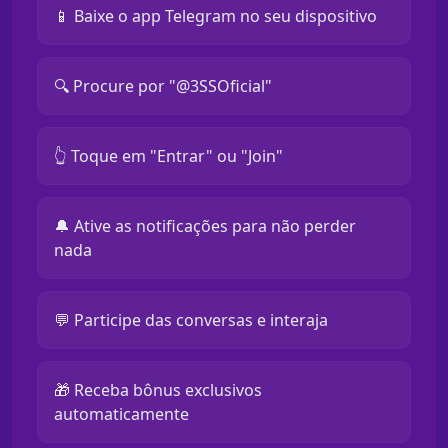
📱 Baixe o app Telegram no seu dispositivo
🔍 Procure por "@3SSOficial"
👆 Toque em "Entrar" ou "Join"
🔔 Ative as notificações para não perder
nada
💬 Participe das conversas e interaja
🎁 Receba bônus exclusivos
automaticamente