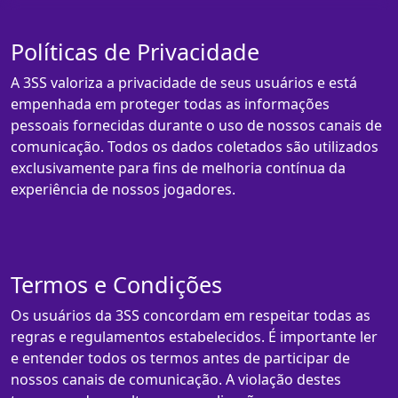
Políticas de Privacidade
A 3SS valoriza a privacidade de seus usuários e está
empenhada em proteger todas as informações
pessoais fornecidas durante o uso de nossos canais de
comunicação. Todos os dados coletados são utilizados
exclusivamente para fins de melhoria contínua da
experiência de nossos jogadores.
Termos e Condições
Os usuários da 3SS concordam em respeitar todas as
regras e regulamentos estabelecidos. É importante ler
e entender todos os termos antes de participar de
nossos canais de comunicação. A violação destes