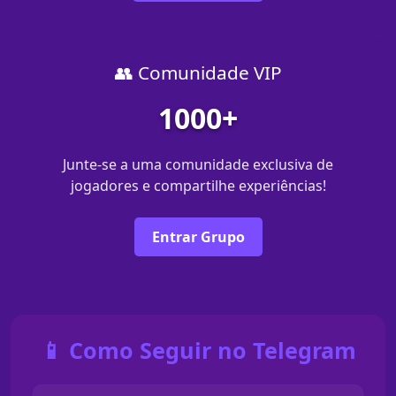
👥 Comunidade VIP
1000+
Junte-se a uma comunidade exclusiva de
jogadores e compartilhe experiências!
Entrar Grupo
📱 Como Seguir no Telegram