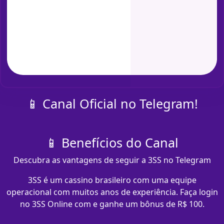
📱 Canal Oficial no Telegram!
📱 Benefícios do Canal
Descubra as vantagens de seguir a 3SS no Telegram
3SS é um cassino brasileiro com uma equipe
operacional com muitos anos de experiência. Faça login
no 3SS Online com e ganhe um bônus de R$ 100.