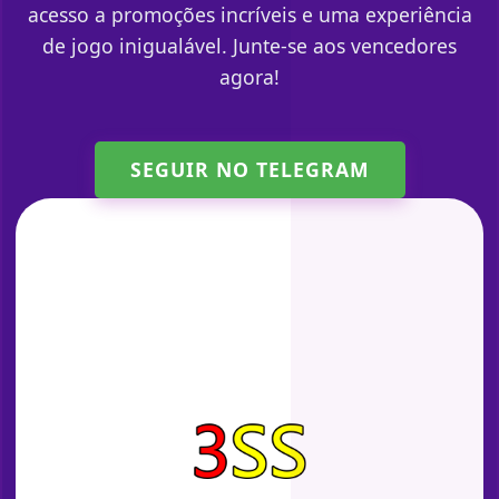
acesso a promoções incríveis e uma experiência
de jogo inigualável. Junte-se aos vencedores
agora!
SEGUIR NO TELEGRAM