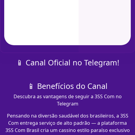
📱 Canal Oficial no Telegram!
📱 Benefícios do Canal
Descubra as vantagens de seguir a 3SS Com no
Telegram
Pensando na diversão saudável dos brasileiros, a 3SS
Com entrega serviço de alto padrão — a plataforma
3SS Com Brasil cria um cassino estilo paraíso exclusivo