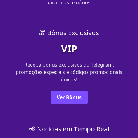
para seus usuários.
🎁 Bônus Exclusivos
VIP
Receba bônus exclusivos do Telegram,
promoções especiais e códigos promocionais
únicos!
Ver Bônus
📢 Notícias em Tempo Real