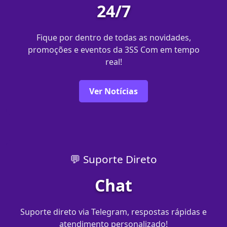
24/7
Fique por dentro de todas as novidades,
promoções e eventos da 3SS Com em tempo
real!
Ver Notícias
💬 Suporte Direto
Chat
Suporte direto via Telegram, respostas rápidas e
atendimento personalizado!