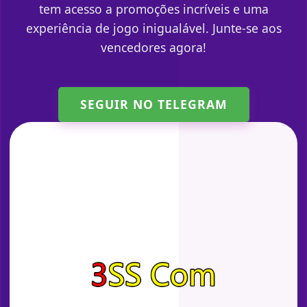
tem acesso a promoções incríveis e uma
experiência de jogo inigualável. Junte-se aos
vencedores agora!
SEGUIR NO TELEGRAM