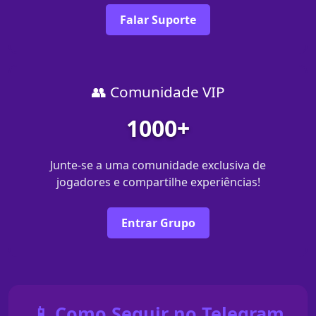
Falar Suporte
👥 Comunidade VIP
1000+
Junte-se a uma comunidade exclusiva de
jogadores e compartilhe experiências!
Entrar Grupo
📱 Como Seguir no Telegram