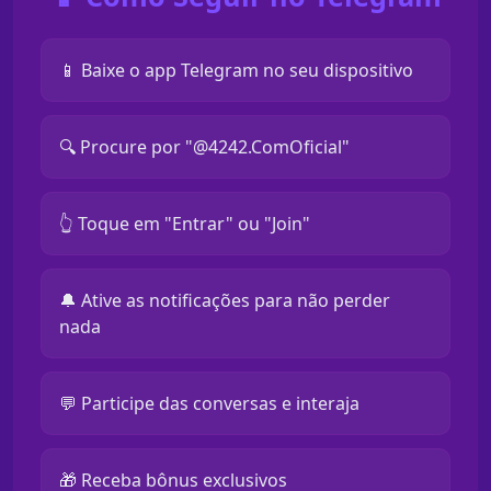
📱 Baixe o app Telegram no seu dispositivo
🔍 Procure por "@4242.ComOficial"
👆 Toque em "Entrar" ou "Join"
🔔 Ative as notificações para não perder
nada
💬 Participe das conversas e interaja
🎁 Receba bônus exclusivos