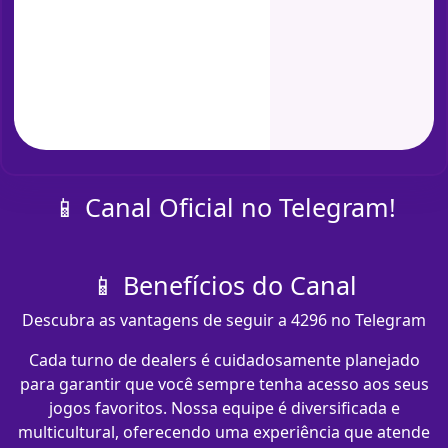
📱 Canal Oficial no Telegram!
📱 Benefícios do Canal
Descubra as vantagens de seguir a 4296 no Telegram
Cada turno de dealers é cuidadosamente planejado
para garantir que você sempre tenha acesso aos seus
jogos favoritos. Nossa equipe é diversificada e
multicultural, oferecendo uma experiência que atende