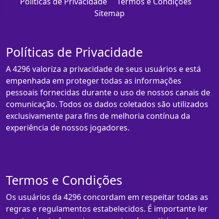
Políticas de Privacidade
Termos e Condições
Sitemap
Políticas de Privacidade
A 4296 valoriza a privacidade de seus usuários e está
empenhada em proteger todas as informações
pessoais fornecidas durante o uso de nossos canais de
comunicação. Todos os dados coletados são utilizados
exclusivamente para fins de melhoria contínua da
experiência de nossos jogadores.
Termos e Condições
Os usuários da 4296 concordam em respeitar todas as
regras e regulamentos estabelecidos. É importante ler