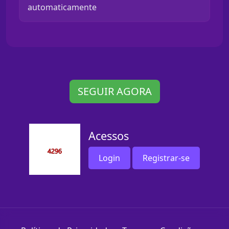
automaticamente
SEGUIR AGORA
Acessos
Login
Registrar-se