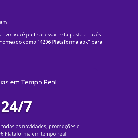
ram
tivo. Você pode acessar esta pasta através
rá nomeado como "4296 Plataforma apk" para
cias em Tempo Real
24/7
e todas as novidades, promoções e
96 Plataforma em tempo real!