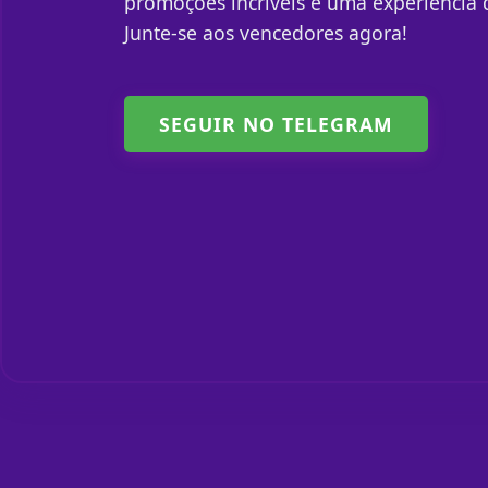
promoções incríveis e uma experiência d
Junte-se aos vencedores agora!
SEGUIR NO TELEGRAM