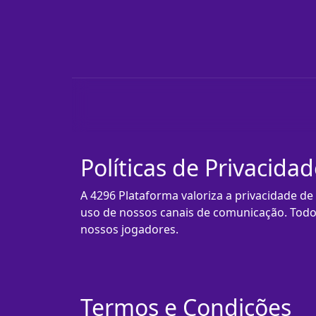
Políticas de Privacida
A 4296 Plataforma valoriza a privacidade d
uso de nossos canais de comunicação. Todos
nossos jogadores.
Termos e Condições