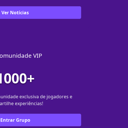
Ver Notícias
Comunidade VIP
1000+
unidade exclusiva de jogadores e
rtilhe experiências!
Entrar Grupo