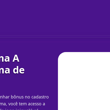
ma A
ma de
anhar bônus no cadastro
ma, você tem acesso a