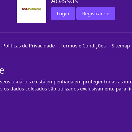
Acessos
Login
Registrar-se
Políticas de Privacidade
Termos e Condições
Sitemap
de
e seus usuários e está empenhada em proteger todas as in
 os dados coletados são utilizados exclusivamente para fi