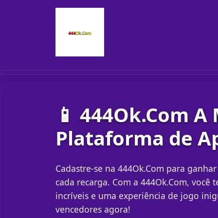
📱 444Ok.Com A 
Plataforma de A
Cadastre-se na 444Ok.Com para ganhar
cada recarga. Com a 444Ok.Com, você 
incríveis e uma experiência de jogo inig
vencedores agora!