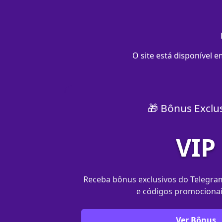
O site está disponível 
🎁 Bônus Exclu
VIP
Receba bônus exclusivos do Telegra
e códigos promocionai
Ver Bônus