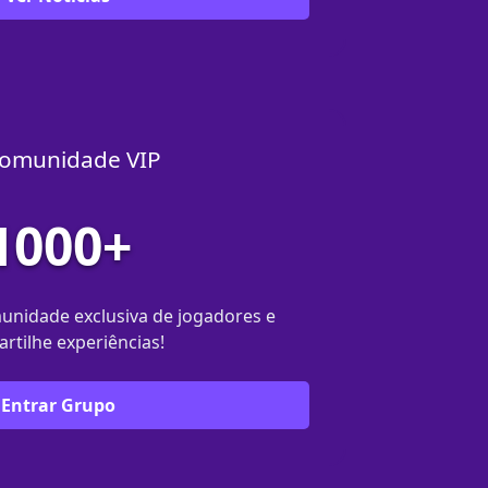
Comunidade VIP
1000+
unidade exclusiva de jogadores e
rtilhe experiências!
Entrar Grupo