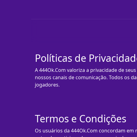
Políticas de Privacida
A 444Ok.Com valoriza a privacidade de seu
nossos canais de comunicação. Todos os dad
jogadores.
Termos e Condições
Os usuários da 444Ok.Com concordam em res