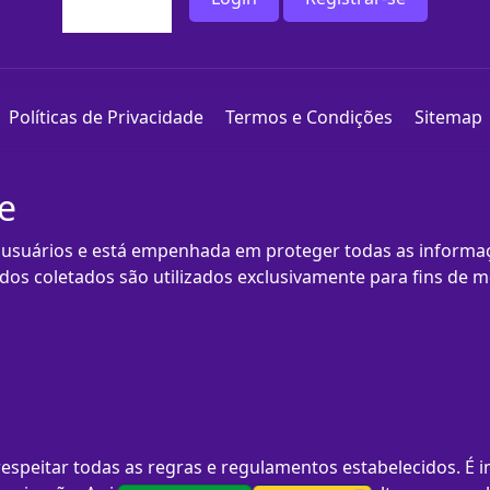
Políticas de Privacidade
Termos e Condições
Sitemap
de
s usuários e está empenhada em proteger todas as informa
os coletados são utilizados exclusivamente para fins de m
peitar todas as regras e regulamentos estabelecidos. É i