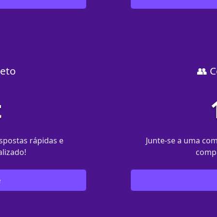
reto
👥 
t
espostas rápidas e
Junte-se a uma com
lizado!
compa
e