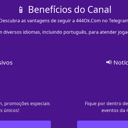
📱 Benefícios do Canal
Descubra as vantagens de seguir a 444Ok.Com no Telegra
em diversos idiomas, incluindo português, para atender jo
sivos
📢 Notí
m, promoções especiais
Fique por dentro d
s únicos!
eventos da 