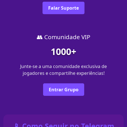
Falar Suporte
👥 Comunidade VIP
1000+
Junte-se a uma comunidade exclusiva de
jogadores e compartilhe experiências!
Entrar Grupo
📱 Como Seguir no Telegram