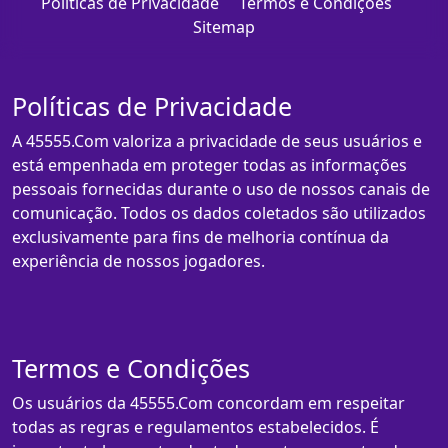
Políticas de Privacidade
Termos e Condições
Sitemap
Políticas de Privacidade
A 45555.Com valoriza a privacidade de seus usuários e
está empenhada em proteger todas as informações
pessoais fornecidas durante o uso de nossos canais de
comunicação. Todos os dados coletados são utilizados
exclusivamente para fins de melhoria contínua da
experiência de nossos jogadores.
Termos e Condições
Os usuários da 45555.Com concordam em respeitar
todas as regras e regulamentos estabelecidos. É