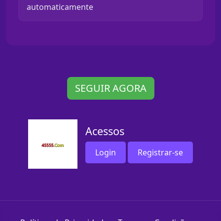
automaticamente
SEGUIR AGORA
Acessos
Login
Registrar-se