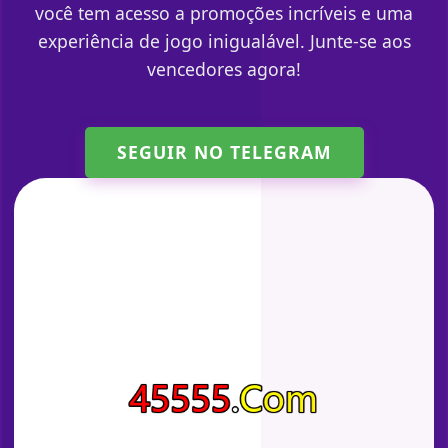
você tem acesso a promoções incríveis e uma
experiência de jogo inigualável. Junte-se aos
vencedores agora!
SEGUIR NO TELEGRAM