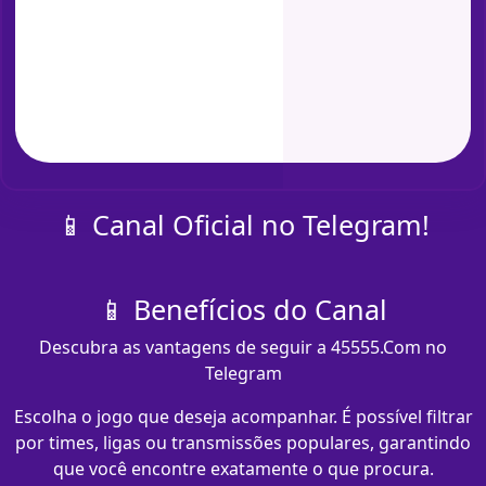
📱 Canal Oficial no Telegram!
📱 Benefícios do Canal
Descubra as vantagens de seguir a 45555.Com no
Telegram
Escolha o jogo que deseja acompanhar. É possível filtrar
por times, ligas ou transmissões populares, garantindo
que você encontre exatamente o que procura.