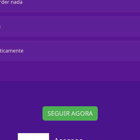
erder nada
a
aticamente
SEGUIR AGORA