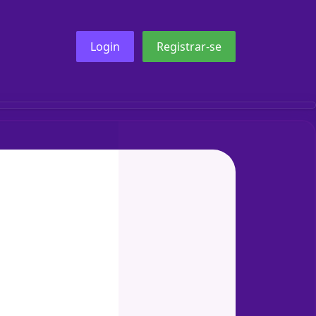
Login
Registrar-se