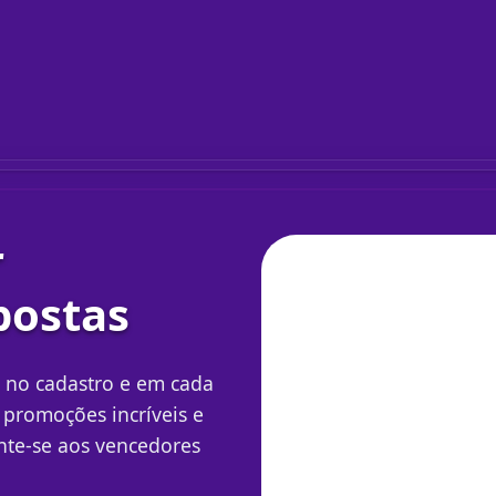
r
postas
 no cadastro e em cada
 promoções incríveis e
unte-se aos vencedores