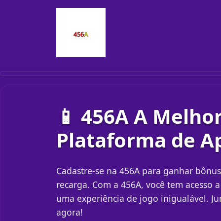
📱 456A A Melho
Plataforma de A
Cadastre-se na 456A para ganhar bônus
recarga. Com a 456A, você tem acesso a
uma experiência de jogo inigualável. J
agora!