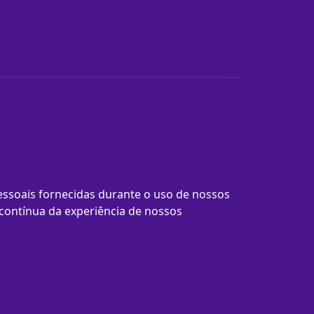
essoais fornecidas durante o uso de nossos
 contínua da experiência de nossos