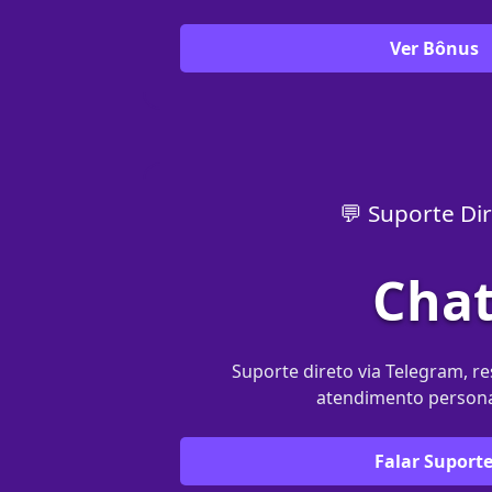
Ver Bônus
💬 Suporte Di
Cha
Suporte direto via Telegram, r
atendimento persona
Falar Suport