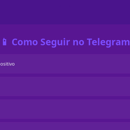
📱 Como Seguir no Telegram
ositivo