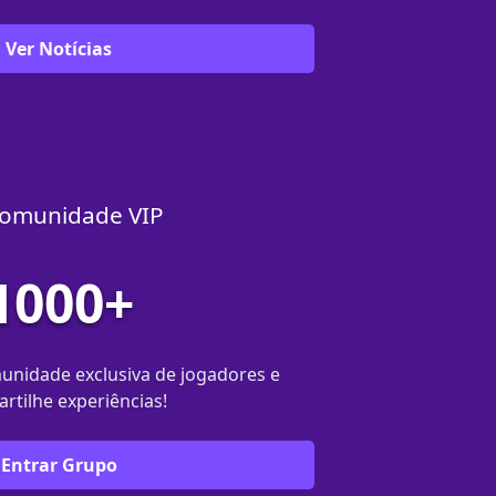
Ver Notícias
Comunidade VIP
1000+
unidade exclusiva de jogadores e
rtilhe experiências!
Entrar Grupo