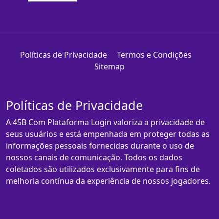
Políticas de Privacidade
Termos e Condições
Sitemap
Políticas de Privacidade
A 45B Com Plataforma Login valoriza a privacidade de
seus usuários e está empenhada em proteger todas as
informações pessoais fornecidas durante o uso de
nossos canais de comunicação. Todos os dados
coletados são utilizados exclusivamente para fins de
melhoria contínua da experiência de nossos jogadores.