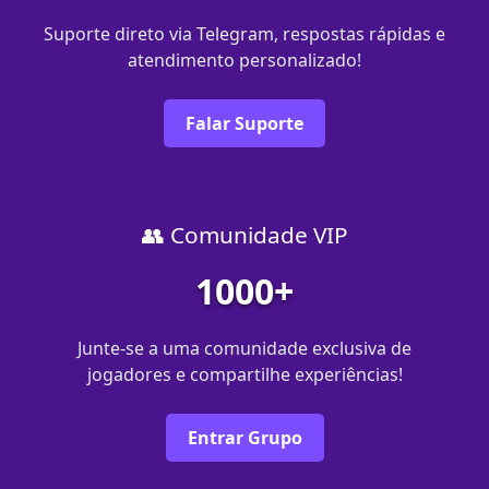
Suporte direto via Telegram, respostas rápidas e
atendimento personalizado!
Falar Suporte
👥 Comunidade VIP
1000+
Junte-se a uma comunidade exclusiva de
jogadores e compartilhe experiências!
Entrar Grupo