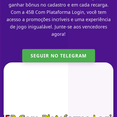
ganhar bônus no cadastro e em cada recarga.
Com a 45B Com Plataforma Login, você tem
acesso a promoções incríveis e uma experiência
de jogo inigualável. Junte-se aos vencedores
agora!
SEGUIR NO TELEGRAM