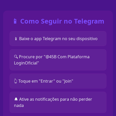
📱 Como Seguir no Telegram
📱 Baixe o app Telegram no seu dispositivo
🔍 Procure por "@45B Com Plataforma
LoginOficial"
👆 Toque em "Entrar" ou "Join"
🔔 Ative as notificações para não perder
nada