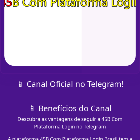
📱 Canal Oficial no Telegram!
📱 Benefícios do Canal
Descubra as vantagens de seguir a 45B Com
Plataforma Login no Telegram
A plataforma 45B Com Plataforma Login Brasil tem a