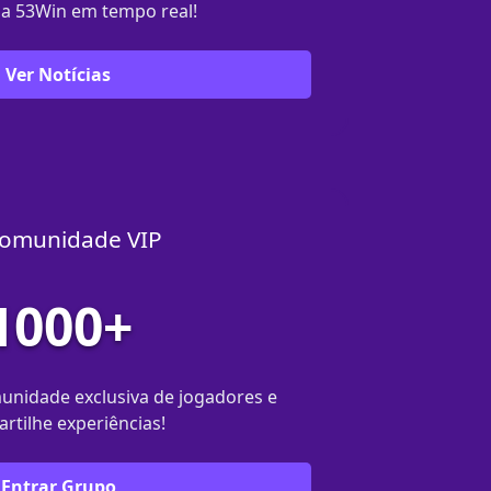
a 53Win em tempo real!
Ver Notícias
Comunidade VIP
1000+
unidade exclusiva de jogadores e
rtilhe experiências!
Entrar Grupo