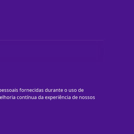
pessoais fornecidas durante o uso de
elhoria contínua da experiência de nossos