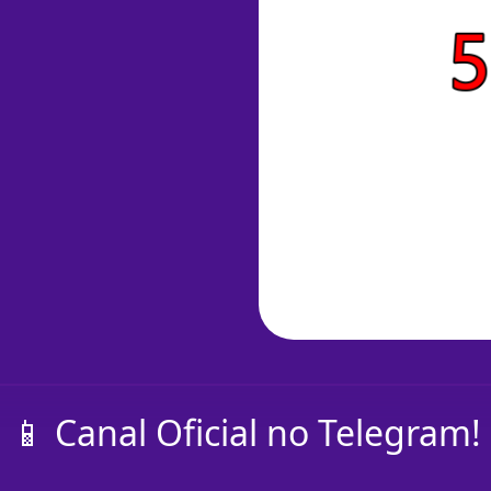
📱 Canal Oficial no Telegram!