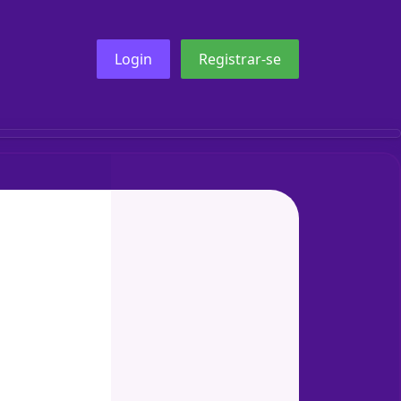
Login
Registrar-se