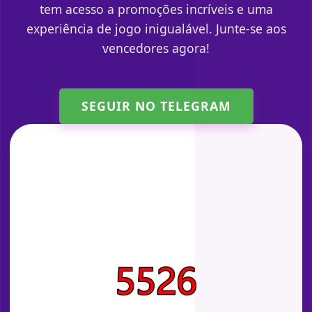
tem acesso a promoções incríveis e uma
experiência de jogo inigualável. Junte-se aos
vencedores agora!
SEGUIR NO TELEGRAM