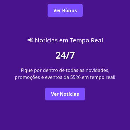
Ver Bônus
📢 Notícias em Tempo Real
24/7
Fique por dentro de todas as novidades,
promoções e eventos da 5526 em tempo real!
Ver Notícias