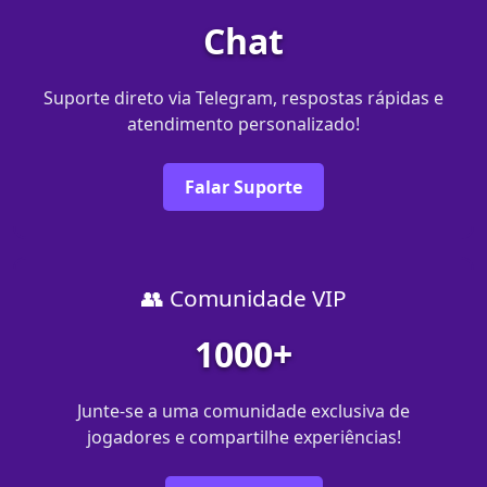
Chat
Suporte direto via Telegram, respostas rápidas e
atendimento personalizado!
Falar Suporte
👥 Comunidade VIP
1000+
Junte-se a uma comunidade exclusiva de
jogadores e compartilhe experiências!