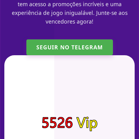
tem acesso a promoções incríveis e uma
experiência de jogo inigualável. Junte-se aos
vencedores agora!
SEGUIR NO TELEGRAM