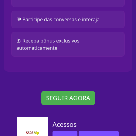
💬 Participe das conversas e interaja
🎁 Receba bônus exclusivos
automaticamente
SEGUIR AGORA
Acessos