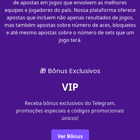
de apostas em jogos que envolvem as melhores
equipes e jogadores do país. Nossa plataforma oferece
apostas que incluem não apenas resultados de jogos,
mas também apostas sobre número de aces, bloqueios
e até mesmo apostas sobre o número de sets que um
jogo terá.
🎁 Bônus Exclusivos
VIP
Receba bônus exclusivos do Telegram,
promoções especiais e códigos promocionais
únicos!
Ver Bônus