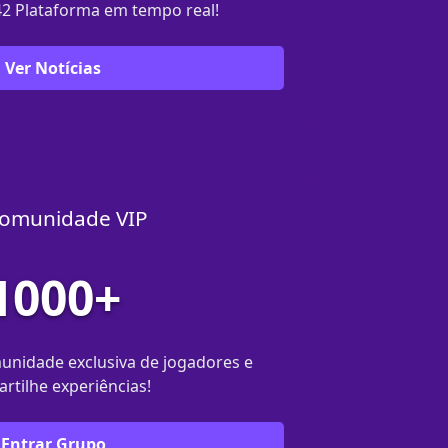
42 Plataforma em tempo real!
Ver Notícias
Comunidade VIP
1000+
unidade exclusiva de jogadores e
rtilhe experiências!
Entrar Grupo