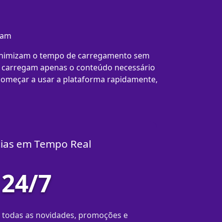
ram
minimizam o tempo de carregamento sem
e carregam apenas o conteúdo necessário
começar a usar a plataforma rapidamente,
cias em Tempo Real
24/7
e todas as novidades, promoções e