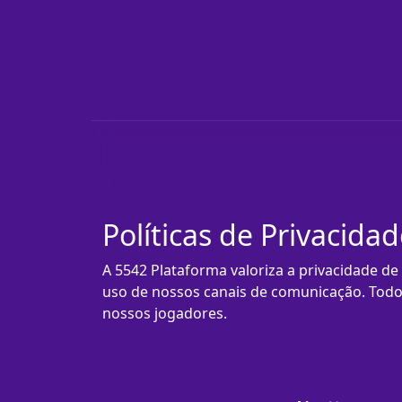
Políticas de Privacida
A 5542 Plataforma valoriza a privacidade d
uso de nossos canais de comunicação. Todos
nossos jogadores.