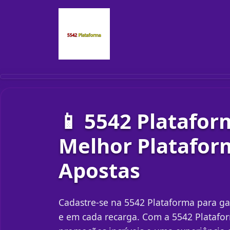
📱 5542 Platafor
Melhor Platafor
Apostas
Cadastre-se na 5542 Plataforma para g
e em cada recarga. Com a 5542 Platafor