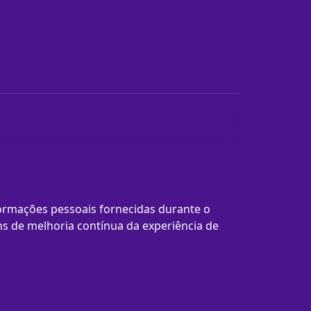
formações pessoais fornecidas durante o
ns de melhoria contínua da experiência de