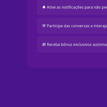
🔔 Ative as notificações para não p
💬 Participe das conversas e interaj
🎁 Receba bônus exclusivos autom