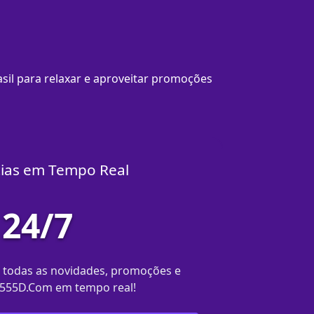
il para relaxar e aproveitar promoções
cias em Tempo Real
24/7
e todas as novidades, promoções e
 555D.Com em tempo real!