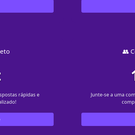
reto
👥 
t
espostas rápidas e
Junte-se a uma com
lizado!
compa
e