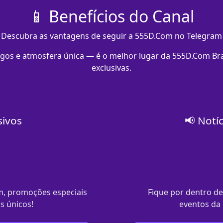
📱 Benefícios do Canal
Descubra as vantagens de seguir a 555D.Com no Telegram
gos e atmosfera única — é o melhor lugar da 555D.Com Bras
exclusivas.
sivos
📢 Notí
m, promoções especiais
Fique por dentro d
s únicos!
eventos da