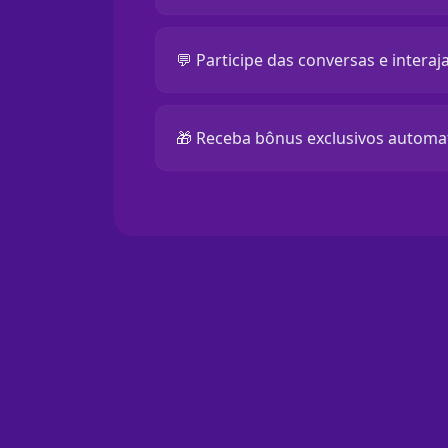
💬 Participe das conversas e interaj
🎁 Receba bônus exclusivos autom