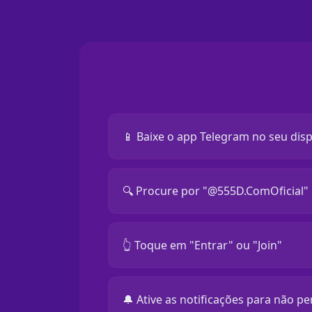
📱 Baixe o app Telegram no seu disp
🔍 Procure por "@555D.ComOficial"
👆 Toque em "Entrar" ou "Join"
🔔 Ative as notificações para não p