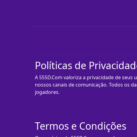
Políticas de Privacida
A 555D.Com valoriza a privacidade de seus
nossos canais de comunicação. Todos os dad
jogadores.
Termos e Condições