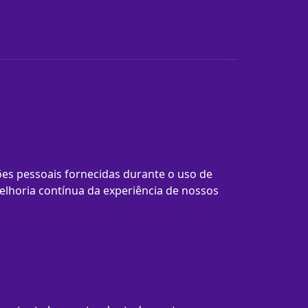
es pessoais fornecidas durante o uso de
elhoria contínua da experiência de nossos