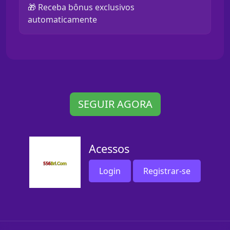
🎁 Receba bônus exclusivos
automaticamente
SEGUIR AGORA
Acessos
Login
Registrar-se