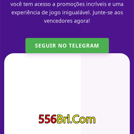
você tem acesso a promoções incríveis e uma
experiência de jogo inigualável. Junte-se aos
vencedores agora!
SEGUIR NO TELEGRAM