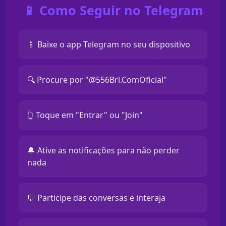
📱 Como Seguir no Telegram
📱 Baixe o app Telegram no seu dispositivo
🔍 Procure por "@556Brl.ComOficial"
👆 Toque em "Entrar" ou "Join"
🔔 Ative as notificações para não perder
nada
💬 Participe das conversas e interaja