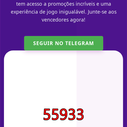
tem acesso a promoções incríveis e uma
experiência de jogo inigualável. Junte-se aos
vencedores agora!
SEGUIR NO TELEGRAM