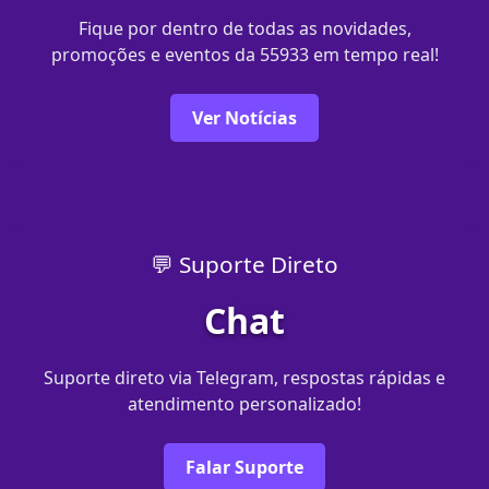
Fique por dentro de todas as novidades,
promoções e eventos da 55933 em tempo real!
Ver Notícias
💬 Suporte Direto
Chat
Suporte direto via Telegram, respostas rápidas e
atendimento personalizado!
Falar Suporte