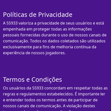
Políticas de Privacidade
A 55933 valoriza a privacidade de seus usuários e está
empenhada em proteger todas as informações
pessoais fornecidas durante o uso de nossos canais de
comunicação. Todos os dados coletados são utilizados
exclusivamente para fins de melhoria contínua da
experiência de nossos jogadores.
Termos e Condições
Os usuários da 55933 concordam em respeitar todas as
regras e regulamentos estabelecidos. É importante ler
e entender todos os termos antes de participar de
nossos canais de comunicação. A violação destes