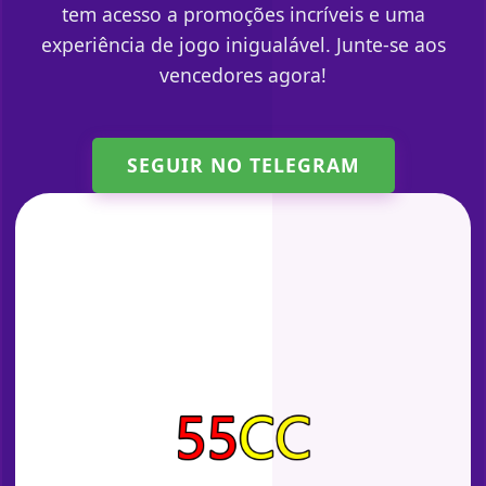
tem acesso a promoções incríveis e uma
experiência de jogo inigualável. Junte-se aos
vencedores agora!
SEGUIR NO TELEGRAM