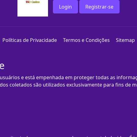
Login
Registrar-se
Políticas de Privacidade
Termos e Condições
Sitemap
de
s usuários e está empenhada em proteger todas as informa
os coletados são utilizados exclusivamente para fins de m