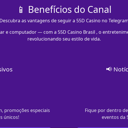
📱 Benefícios do Canal
Descubra as vantagens de seguir a 55D Casino no Telegra
ar e computador — com a 55D Casino Brasil , o entretenime
revolucionando seu estilo de vida.
sivos
📢 Notí
m, promoções especiais
Fique por dentro d
s únicos!
eventos da 