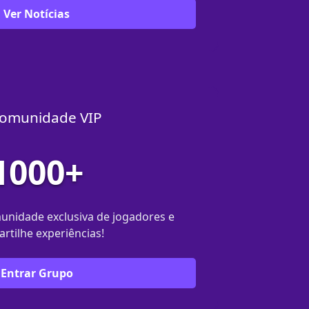
Ver Notícias
Comunidade VIP
1000+
unidade exclusiva de jogadores e
rtilhe experiências!
Entrar Grupo