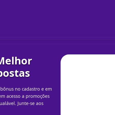
Melhor
postas
 bônus no cadastro e em
tem acesso a promoções
ualável. Junte-se aos