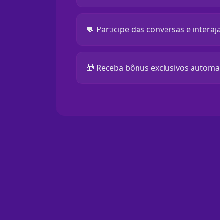
💬 Participe das conversas e interaj
🎁 Receba bônus exclusivos autom