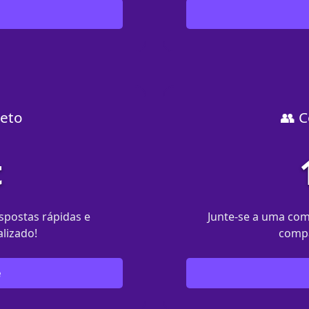
reto
👥 
t
espostas rápidas e
Junte-se a uma com
lizado!
compa
e