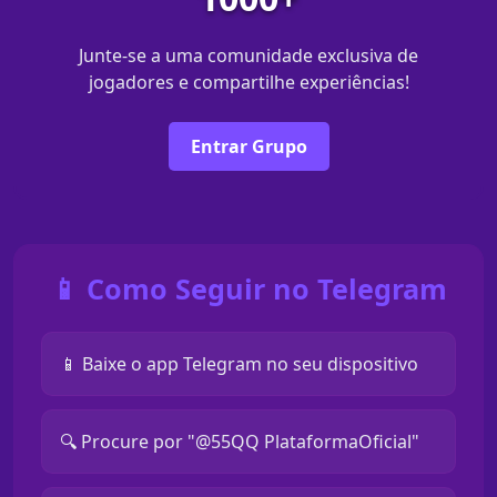
Junte-se a uma comunidade exclusiva de
jogadores e compartilhe experiências!
Entrar Grupo
📱 Como Seguir no Telegram
📱 Baixe o app Telegram no seu dispositivo
🔍 Procure por "@55QQ PlataformaOficial"