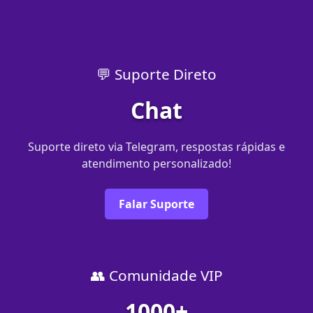
💬 Suporte Direto
Chat
Suporte direto via Telegram, respostas rápidas e
atendimento personalizado!
Falar Suporte
👥 Comunidade VIP
1000+