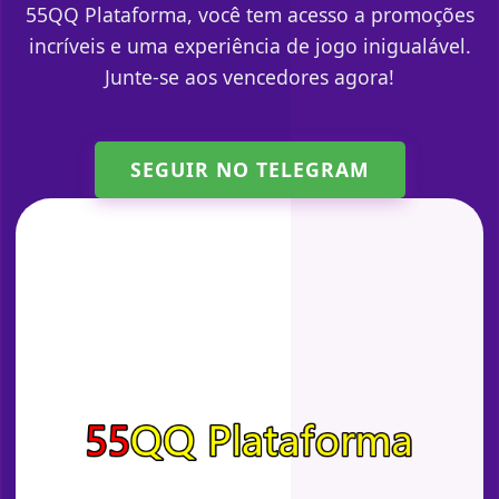
55QQ Plataforma, você tem acesso a promoções
incríveis e uma experiência de jogo inigualável.
Junte-se aos vencedores agora!
SEGUIR NO TELEGRAM