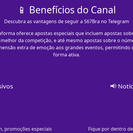
📱 Benefícios do Canal
Descubra as vantagens de seguir a 567Bra no Telegram
aforma oferece apostas especiais que incluem apostas sobr
to o melhor da competição, e até mesmo apostas sobre o núm
ensão extra de emoção aos grandes eventos, permitindo qu
forma ativa.
sivos
📢 Notí
m, promoções especiais
Fique por dentro d