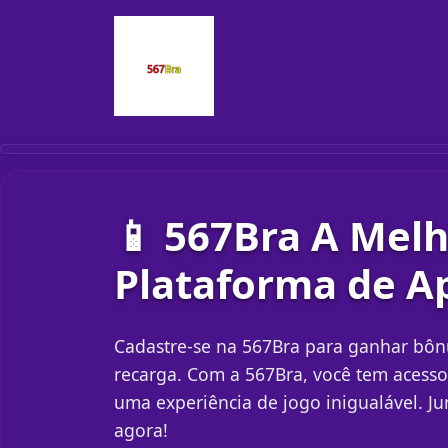
📱 567Bra A Mel
Plataforma de A
Cadastre-se na 567Bra para ganhar bôn
recarga. Com a 567Bra, você tem acesso
uma experiência de jogo inigualável. J
agora!