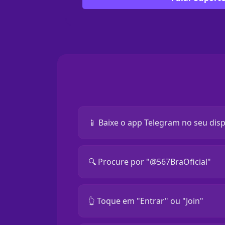
📱 Baixe o app Telegram no seu disp
🔍 Procure por "@567BraOficial"
👆 Toque em "Entrar" ou "Join"