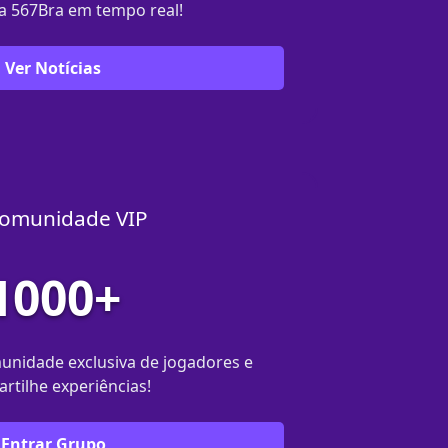
a 567Bra em tempo real!
Ver Notícias
Comunidade VIP
1000+
unidade exclusiva de jogadores e
rtilhe experiências!
Entrar Grupo