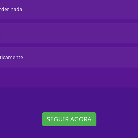
erder nada
a
aticamente
SEGUIR AGORA