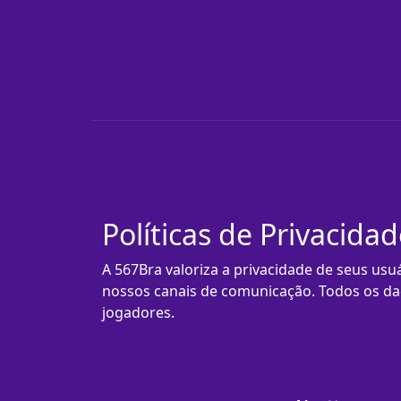
Políticas de Privacida
A 567Bra valoriza a privacidade de seus us
nossos canais de comunicação. Todos os dad
jogadores.