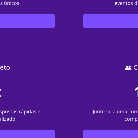
s únicos!
eventos d
reto
👥 
t
espostas rápidas e
Junte-se a uma com
lizado!
compa
e