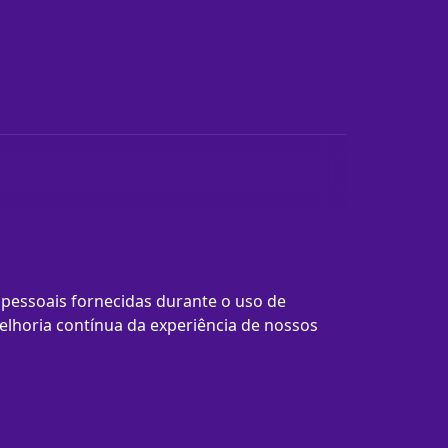
 pessoais fornecidas durante o uso de
elhoria contínua da experiência de nossos