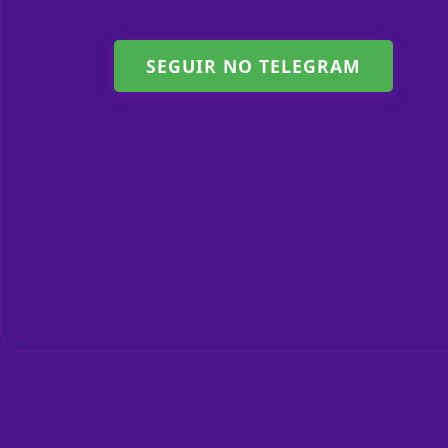
SEGUIR NO TELEGRAM