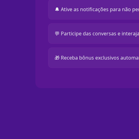
🔔 Ative as notificações para não p
💬 Participe das conversas e interaj
🎁 Receba bônus exclusivos autom